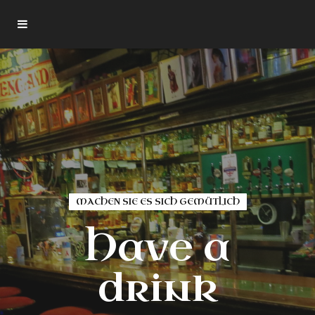
MACHEN SIE ES SICH GEMÜTLICH
Over 120
Shakespeare
Have a
Whisk(e)ys
drink
Gutenberghof 3, 30159 Hannover
Geöffnet tägl. 17:00 - 2:00 Uhr · Fr./Sa. bis 3:00 Uhr