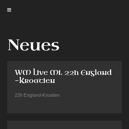
Neues
WM Live Mi. 22h England
-Kroatien
22h England-Kroatien