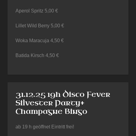
Aperol Spritz 5,00 €
Lillet Wild Berry 5,00 €
Woka Maracuja 4,50 €
Batida Kirsch 4,50 €
31.12.25 19h Disco Fever
Silvester Party+
Champagne Bingo
ab 19 h geöffnet Eintritt frei!