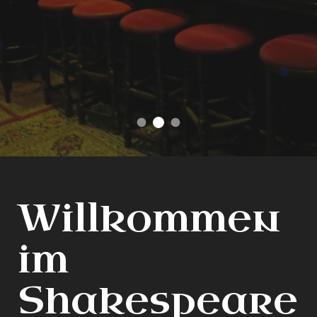
Machen Sie es sich gemütlich
das einzige englische Pub in Hannover
find your favorite
Willkommen
im
Shakespeare