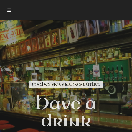
MACHEN SIE ES SICH GEMÜTLICH
Over 120
Shakespeare
Have a
Whisk(e)ys
drink
Gutenberghof 3, 30159 Hannover
Geöffnet tägl. 17:00 - 2:00 Uhr · Fr./Sa. bis 3:00 Uhr