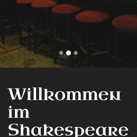
Machen Sie es sich gemütlich
das einzige englische Pub in Hannover
find your favorite
Willkommen
im
Shakespeare