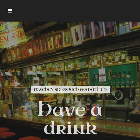
MACHEN SIE ES SICH GEMÜTLICH
Over 120
Shakespeare
Have a
Whisk(e)ys
drink
Gutenberghof 3, 30159 Hannover
Geöffnet tägl. 17:00 - 2:00 Uhr · Fr./Sa. bis 3:00 Uhr